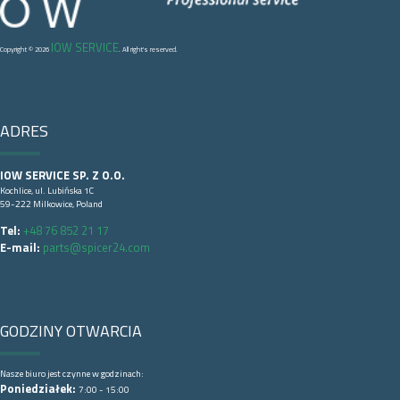
IOW SERVICE
Copyright © 2026
. All right's reserved.
ADRES
IOW SERVICE SP. Z O.O.
Kochlice, ul. Lubińska 1C
59-222 Milkowice, Poland
Tel:
+48 76 852 21 17
E-mail:
parts@spicer24.com
GODZINY OTWARCIA
Nasze biuro jest czynne w godzinach:
Poniedziałek:
7:00 - 15:00