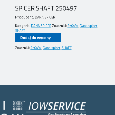
SPICER SHAFT 250497
Producent:
DANA SPICER
Kategoria:
DANA SPICER
Znaczniki:
250497
,
Dana spicer
,
SHAFT
Dodaj do wyceny
Znaczniki:
250497
,
Dana spicer
,
SHAFT