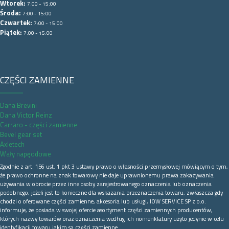
Wtorek:
7:00 - 15:00
Środa:
7:00 - 15:00
Czwartek:
7:00 - 15:00
Piątek:
7:00 - 15:00
CZĘŚCI ZAMIENNE
Dana Brevini
Dana Victor Reinz
Carraro - części zamienne
Bevel gear set
Axletech
Wały napęodowe
Zgodnie z art. 156 ust. 1 pkt 3 ustawy prawo o własności przemysłowej mówiącym o tym,
że prawo ochronne na znak towarowy nie daje uprawnionemu prawa zakazywania
używania w obrocie przez inne osoby zarejestrowanego oznaczenia lub oznaczenia
podobnego, jeżeli jest to konieczne dla wskazania przeznaczenia towaru, zwłaszcza gdy
chodzi o oferowane części zamienne, akcesoria lub usługi, IOW SERVICE SP z o.o.
informuje, że posiada w swojej ofercie asortyment części zamiennych producentów,
których nazwy towarów oraz oznaczenia według ich nomenklatury użyto jedynie w celu
identyfikacji towaru jakim są części zamienne.