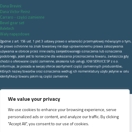
Dana Brevini
Dana Victor Reinz
Carraro - części zamienne
Bevel gear set
Axletech
Wały napęodowe
Zgodnie z art. 156 ust. 1 pkt 3 ustawy prawo o własności przemysłowej mówiącym o tym,
że prawo ochronne na znak towarowy nie daje uprawnionemu prawa zakazywania
używania w obrocie przez inne osoby zarejestrowanego oznaczenia lub oznaczenia
podobnego, jeżeli jest to konieczne dla wskazania przeznaczenia towaru, zwłaszcza gdy
chodzi o oferowane części zamienne, akcesoria lub usługi, IOW SERVICE SP z o.o.
informuje, że posiada w swojej ofercie asortyment części zamiennych producentów,
których nazwy towarów oraz oznaczenia według ich nomenklatury użyto jedynie w celu
identyfikacji towaru jakim są części zamienne.
We value your privacy
We use cookies to enhance your browsing experience, serve
personalized ads or content, and analyze our traffic. By clicking
"Accept All", you consent to our use of cookies.