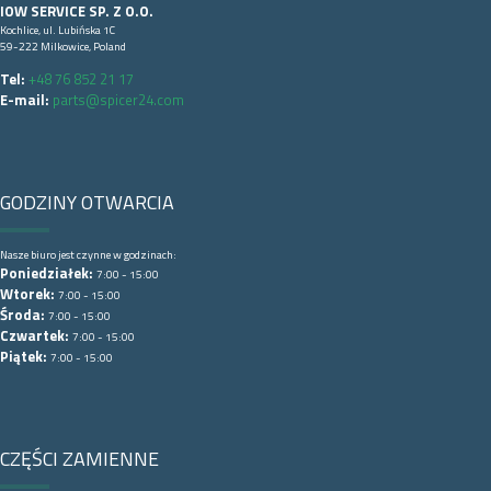
IOW SERVICE SP. Z O.O.
Kochlice, ul. Lubińska 1C
59-222 Milkowice, Poland
Tel:
+48 76 852 21 17
E-mail:
parts@spicer24.com
GODZINY OTWARCIA
Nasze biuro jest czynne w godzinach:
Poniedziałek:
7:00 - 15:00
Wtorek:
7:00 - 15:00
Środa:
7:00 - 15:00
Czwartek:
7:00 - 15:00
Piątek:
7:00 - 15:00
CZĘŚCI ZAMIENNE