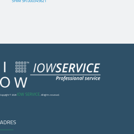
SHIM 5H.000345621
IOW SERVICE
Copyright © 2026
. All right's reserved.
ADRES