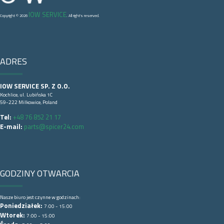
IOW SERVICE
Copyright © 2026
. All right's reserved.
ADRES
IOW SERVICE SP. Z O.O.
Kochlice, ul. Lubińska 1C
59-222 Milkowice, Poland
Tel:
+48 76 852 21 17
E-mail:
parts@spicer24.com
GODZINY OTWARCIA
Nasze biuro jest czynne w godzinach:
Poniedziałek:
7:00 - 15:00
Wtorek:
7:00 - 15:00