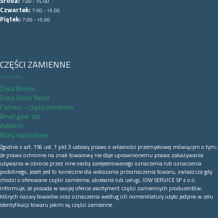
Środa:
7:00 - 15:00
Czwartek:
7:00 - 15:00
Piątek:
7:00 - 15:00
CZĘŚCI ZAMIENNE
Dana Brevini
Dana Victor Reinz
Carraro - części zamienne
Bevel gear set
Axletech
Wały napęodowe
Zgodnie z art. 156 ust. 1 pkt 3 ustawy prawo o własności przemysłowej mówiącym o tym,
że prawo ochronne na znak towarowy nie daje uprawnionemu prawa zakazywania
używania w obrocie przez inne osoby zarejestrowanego oznaczenia lub oznaczenia
podobnego, jeżeli jest to konieczne dla wskazania przeznaczenia towaru, zwłaszcza gdy
chodzi o oferowane części zamienne, akcesoria lub usługi, IOW SERVICE SP z o.o.
informuje, że posiada w swojej ofercie asortyment części zamiennych producentów,
których nazwy towarów oraz oznaczenia według ich nomenklatury użyto jedynie w celu
identyfikacji towaru jakim są części zamienne.