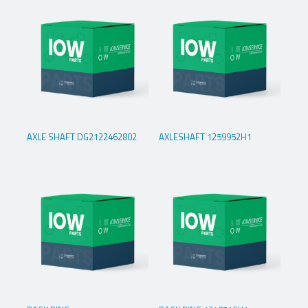
AXLE SHAFT DG2122462802
AXLESHAFT 1259952H1