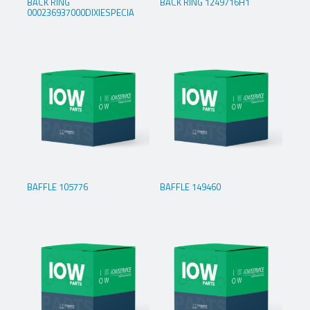
BACK RING
BACK RING 1249716H1
000236937000DIXIESPECIA
BAFFLE 105776
BAFFLE 149460