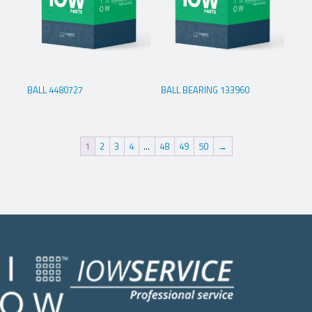
BALL 4480727
BALL BEARING 133960
1
2
3
4
…
48
49
50
→