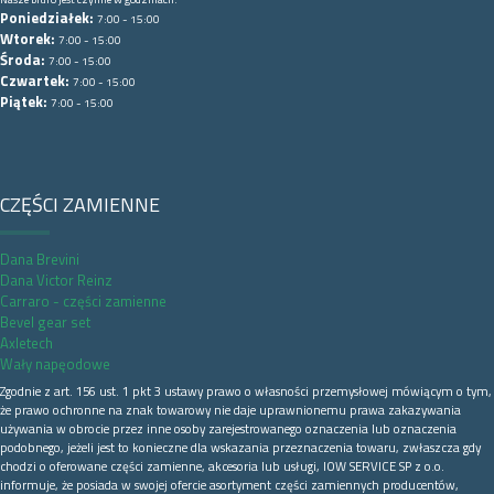
Poniedziałek:
7:00 - 15:00
Wtorek:
7:00 - 15:00
Środa:
7:00 - 15:00
Czwartek:
7:00 - 15:00
Piątek:
7:00 - 15:00
CZĘŚCI ZAMIENNE
Dana Brevini
Dana Victor Reinz
Carraro - części zamienne
Bevel gear set
Axletech
Wały napęodowe
Zgodnie z art. 156 ust. 1 pkt 3 ustawy prawo o własności przemysłowej mówiącym o tym,
że prawo ochronne na znak towarowy nie daje uprawnionemu prawa zakazywania
używania w obrocie przez inne osoby zarejestrowanego oznaczenia lub oznaczenia
podobnego, jeżeli jest to konieczne dla wskazania przeznaczenia towaru, zwłaszcza gdy
chodzi o oferowane części zamienne, akcesoria lub usługi, IOW SERVICE SP z o.o.
informuje, że posiada w swojej ofercie asortyment części zamiennych producentów,