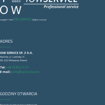
IOW SERVICE
Copyright © 2026
. All right's reserved.
ADRES
IOW SERVICE SP. Z O.O.
Kochlice, ul. Lubińska 1C
59-222 Milkowice, Poland
Tel:
+48 76 852 21 17
E-mail:
parts@spicer24.com
GODZINY OTWARCIA
Nasze biuro jest czynne w godzinach: