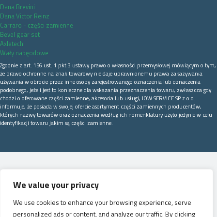
Dana Brevini
Dana Victor Reinz
Carraro - części zamienne
Bevel gear set
Axletech
Wały napęodowe
Zgodnie z art. 156 ust. 1 pkt 3 ustawy prawo o własności przemysłowej mówiącym o tym,
że prawo ochronne na znak towarowy nie daje uprawnionemu prawa zakazywania
używania w obrocie przez inne osoby zarejestrowanego oznaczenia lub oznaczenia
podobnego, jeżeli jest to konieczne dla wskazania przeznaczenia towaru, zwłaszcza gdy
chodzi o oferowane części zamienne, akcesoria lub usługi, IOW SERVICE SP z o.o.
informuje, że posiada w swojej ofercie asortyment części zamiennych producentów,
których nazwy towarów oraz oznaczenia według ich nomenklatury użyto jedynie w celu
identyfikacji towaru jakim są części zamienne.
We value your privacy
We use cookies to enhance your browsing experience, serve
personalized ads or content, and analyze our traffic. By clicking