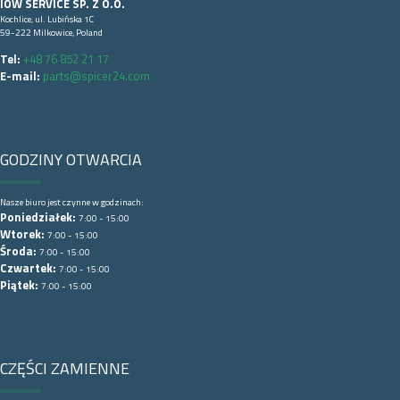
IOW SERVICE SP. Z O.O.
Kochlice, ul. Lubińska 1C
59-222 Milkowice, Poland
Tel:
+48 76 852 21 17
E-mail:
parts@spicer24.com
GODZINY OTWARCIA
Nasze biuro jest czynne w godzinach:
Poniedziałek:
7:00 - 15:00
Wtorek:
7:00 - 15:00
Środa:
7:00 - 15:00
Czwartek:
7:00 - 15:00
Piątek:
7:00 - 15:00
CZĘŚCI ZAMIENNE