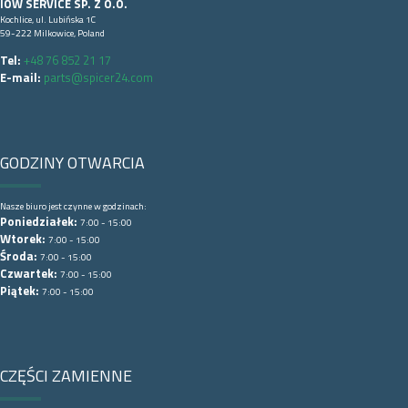
IOW SERVICE SP. Z O.O.
Kochlice, ul. Lubińska 1C
59-222 Milkowice, Poland
Tel:
+48 76 852 21 17
E-mail:
parts@spicer24.com
GODZINY OTWARCIA
Nasze biuro jest czynne w godzinach:
Poniedziałek:
7:00 - 15:00
Wtorek:
7:00 - 15:00
Środa:
7:00 - 15:00
Czwartek:
7:00 - 15:00
Piątek:
7:00 - 15:00
CZĘŚCI ZAMIENNE