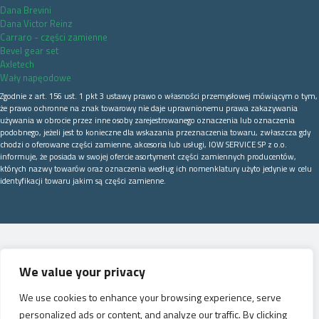
Dana Brevini
Dana Victor Reinz
Carraro - części zamienne
Bevel gear set
Axletech
Wały napęodowe
Zgodnie z art. 156 ust. 1 pkt 3 ustawy prawo o własności przemysłowej mówiącym o tym,
że prawo ochronne na znak towarowy nie daje uprawnionemu prawa zakazywania
używania w obrocie przez inne osoby zarejestrowanego oznaczenia lub oznaczenia
podobnego, jeżeli jest to konieczne dla wskazania przeznaczenia towaru, zwłaszcza gdy
chodzi o oferowane części zamienne, akcesoria lub usługi, IOW SERVICE SP z o.o.
informuje, że posiada w swojej ofercie asortyment części zamiennych producentów,
których nazwy towarów oraz oznaczenia według ich nomenklatury użyto jedynie w celu
identyfikacji towaru jakim są części zamienne.
We value your privacy
We use cookies to enhance your browsing experience, serve
personalized ads or content, and analyze our traffic. By clicking