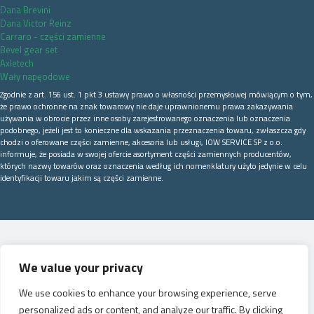
Dana Brevini
Dana Victor Reinz
Carraro - części zamienne
Bevel gear set
Axletech
Wały napęodowe
Zgodnie z art. 156 ust. 1 pkt 3 ustawy prawo o własności przemysłowej mówiącym o tym,
że prawo ochronne na znak towarowy nie daje uprawnionemu prawa zakazywania
używania w obrocie przez inne osoby zarejestrowanego oznaczenia lub oznaczenia
podobnego, jeżeli jest to konieczne dla wskazania przeznaczenia towaru, zwłaszcza gdy
chodzi o oferowane części zamienne, akcesoria lub usługi, IOW SERVICE SP z o.o.
informuje, że posiada w swojej ofercie asortyment części zamiennych producentów,
których nazwy towarów oraz oznaczenia według ich nomenklatury użyto jedynie w celu
identyfikacji towaru jakim są części zamienne.
We value your privacy
We use cookies to enhance your browsing experience, serve
personalized ads or content, and analyze our traffic. By clicking