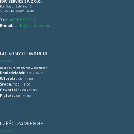
IOW SERVICE SP. Z O.O.
Kochlice, ul. Lubińska 1C
59-222 Milkowice, Poland
Tel:
+48 76 852 21 17
E-mail:
parts@spicer24.com
GODZINY OTWARCIA
Nasze biuro jest czynne w godzinach:
Poniedziałek:
7:00 - 15:00
Wtorek:
7:00 - 15:00
Środa:
7:00 - 15:00
Czwartek:
7:00 - 15:00
Piątek:
7:00 - 15:00
CZĘŚCI ZAMIENNE