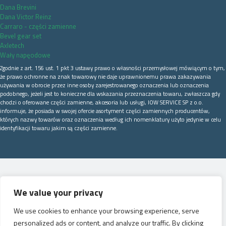
Dana Brevini
Dana Victor Reinz
Carraro - części zamienne
Bevel gear set
Axletech
Wały napęodowe
Zgodnie z art. 156 ust. 1 pkt 3 ustawy prawo o własności przemysłowej mówiącym o tym,
że prawo ochronne na znak towarowy nie daje uprawnionemu prawa zakazywania
używania w obrocie przez inne osoby zarejestrowanego oznaczenia lub oznaczenia
podobnego, jeżeli jest to konieczne dla wskazania przeznaczenia towaru, zwłaszcza gdy
chodzi o oferowane części zamienne, akcesoria lub usługi, IOW SERVICE SP z o.o.
informuje, że posiada w swojej ofercie asortyment części zamiennych producentów,
których nazwy towarów oraz oznaczenia według ich nomenklatury użyto jedynie w celu
identyfikacji towaru jakim są części zamienne.
We value your privacy
We use cookies to enhance your browsing experience, serve
personalized ads or content, and analyze our traffic. By clicking