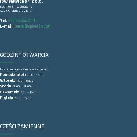
IOW SERVICE SP. Z O.O.
Kochlice, ul. Lubińska 1C
59-222 Milkowice, Poland
Tel:
+48 76 852 21 17
E-mail:
parts@spicer24.com
GODZINY OTWARCIA
Nasze biuro jest czynne w godzinach:
Poniedziałek:
7:00 - 15:00
Wtorek:
7:00 - 15:00
Środa:
7:00 - 15:00
Czwartek:
7:00 - 15:00
Piątek:
7:00 - 15:00
CZĘŚCI ZAMIENNE