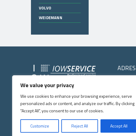
VOLVO
WEIDEMANN
ADRES
IOW SERVI
We value your privacy
IOW SERVICE
Kochlice, ul. 
Copyright © 2026
. All right's reserved.
59-222 Milko
We use cookies to enhance your browsing experience, serve
Tel:
+48 7
personalized ads or content, and analyze our traffic. By clicking
E-mail:
p
"Accept All", you consent to our use of cookies.
Zgodnie z art. 156 ust. 1 pkt 3 ustawy prawo o własności przemys
Customize
Reject All
Accept All
zarejestrowanego oznaczenia lub oznaczenia podobnego, jeżeli jest t
posiada w swojej ofercie asortyment części zamiennych producentów,