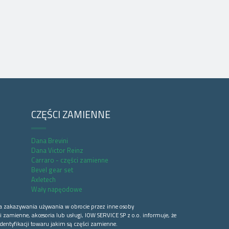
CZĘŚCI ZAMIENNE
Dana Brevini
Dana Victor Reinz
Carraro - części zamienne
Bevel gear set
Axletech
Wały napęodowe
a zakazywania używania w obrocie przez inne osoby
 zamienne, akcesoria lub usługi, IOW SERVICE SP z o.o. informuje, że
dentyfikacji towaru jakim są części zamienne.