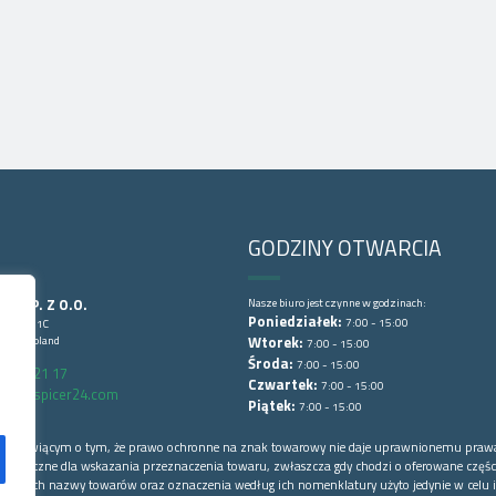
GODZINY OTWARCIA
CE SP. Z O.O.
Nasze biuro jest czynne w godzinach:
Poniedziałek:
7:00 - 15:00
Lubińska 1C
wice, Poland
Wtorek:
7:00 - 15:00
Środa:
7:00 - 15:00
6 852 21 17
Czwartek:
7:00 - 15:00
arts@spicer24.com
Piątek:
7:00 - 15:00
łowej mówiącym o tym, że prawo ochronne na znak towarowy nie daje uprawnionemu praw
o konieczne dla wskazania przeznaczenia towaru, zwłaszcza gdy chodzi o oferowane części
 których nazwy towarów oraz oznaczenia według ich nomenklatury użyto jedynie w celu i