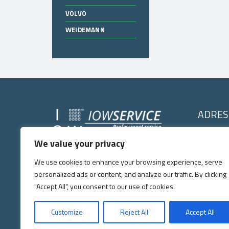
VOLVO
WEIDEMANN
ADRES
IOW SERVI
We value your privacy
IOW SERVICE
Kochlice, ul. 
Copyright © 2026
. All right's reserved.
59-222 Milko
We use cookies to enhance your browsing experience, serve
Tel:
+48 7
personalized ads or content, and analyze our traffic. By clicking
E-mail:
p
"Accept All", you consent to our use of cookies.
Zgodnie z art. 156 ust. 1 pkt 3 ustawy prawo o własności przemys
Customize
Reject All
Accept All
zarejestrowanego oznaczenia lub oznaczenia podobnego, jeżeli jest t
posiada w swojej ofercie asortyment części zamiennych producentów,