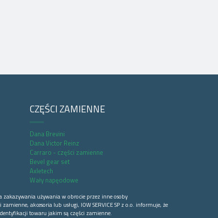
CZĘŚCI ZAMIENNE
Dana Brevini
Dana Victor Reinz
Carraro - części zamienne
Bevel gear set
Axletech
Wały napęodowe
a zakazywania używania w obrocie przez inne osoby
 zamienne, akcesoria lub usługi, IOW SERVICE SP z o.o. informuje, że
dentyfikacji towaru jakim są części zamienne.