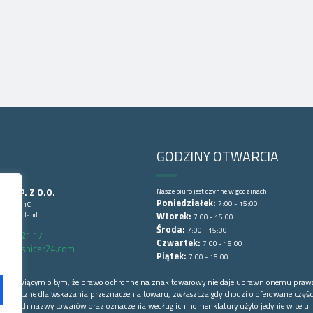
GODZINY OTWARCIA
CE SP. Z O.O.
Nasze biuro jest czynne w godzinach:
Poniedziałek:
7:00 - 15:00
Lubińska 1C
wice, Poland
Wtorek:
7:00 - 15:00
Środa:
7:00 - 15:00
6 852 21 17
Czwartek:
7:00 - 15:00
arts@spicer24.com
Piątek:
7:00 - 15:00
łowej mówiącym o tym, że prawo ochronne na znak towarowy nie daje uprawnionemu praw
o konieczne dla wskazania przeznaczenia towaru, zwłaszcza gdy chodzi o oferowane części
 których nazwy towarów oraz oznaczenia według ich nomenklatury użyto jedynie w celu i