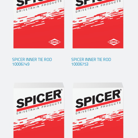
SPICER INNER TIE ROD
SPICER INNER TIE ROD
10006749
10006753