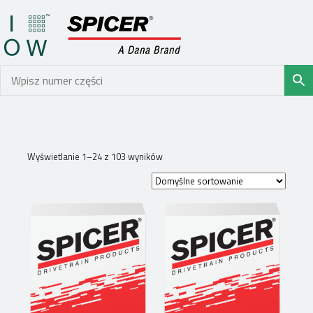
Wyświetlanie 1–24 z 103 wyników