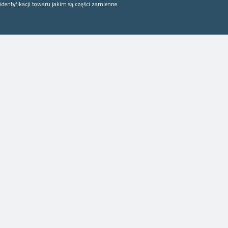
identyfikacji towaru jakim są części zamienne.