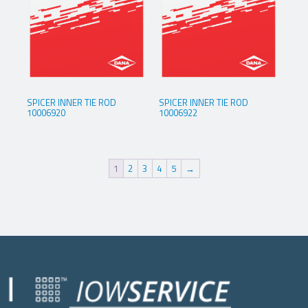
SPICER INNER TIE ROD
SPICER INNER TIE ROD
10006920
10006922
1
2
3
4
5
→