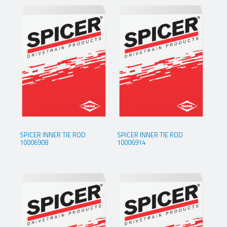
SPICER INNER TIE ROD
SPICER INNER TIE ROD
10006908
10006914