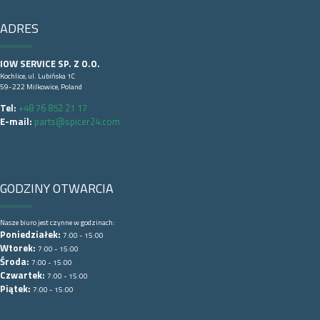
ADRES
IOW SERVICE SP. Z O.O.
Kochlice, ul. Lubińska 1C
59-222 Milkowice, Poland
Tel:
+48 76 852 21 17
E-mail:
parts@spicer24.com
GODZINY OTWARCIA
Nasze biuro jest czynne w godzinach:
Poniedziałek:
7:00 - 15:00
Wtorek:
7:00 - 15:00
Środa:
7:00 - 15:00
Czwartek:
7:00 - 15:00
Piątek:
7:00 - 15:00