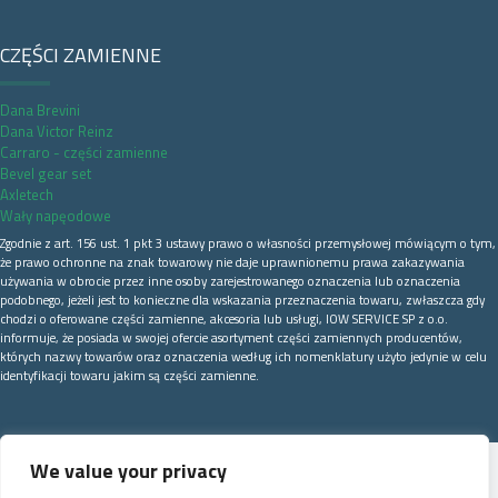
CZĘŚCI ZAMIENNE
Dana Brevini
Dana Victor Reinz
Carraro - części zamienne
Bevel gear set
Axletech
Wały napęodowe
Zgodnie z art. 156 ust. 1 pkt 3 ustawy prawo o własności przemysłowej mówiącym o tym,
że prawo ochronne na znak towarowy nie daje uprawnionemu prawa zakazywania
używania w obrocie przez inne osoby zarejestrowanego oznaczenia lub oznaczenia
podobnego, jeżeli jest to konieczne dla wskazania przeznaczenia towaru, zwłaszcza gdy
chodzi o oferowane części zamienne, akcesoria lub usługi, IOW SERVICE SP z o.o.
informuje, że posiada w swojej ofercie asortyment części zamiennych producentów,
których nazwy towarów oraz oznaczenia według ich nomenklatury użyto jedynie w celu
identyfikacji towaru jakim są części zamienne.
We value your privacy