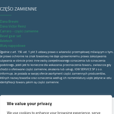
CZĘŚCI ZAMIENNE
Dana Brevini
Dana Victor Reinz
Carraro - części zamienne
Bevel gear set
Axletech
Wały napęodowe
Zgodnie z art. 156 ust. 1 pkt 3 ustawy prawo o własności przemysłowej mówiącym o tym,
że prawo ochronne na znak towarowy nie daje uprawnionemu prawa zakazywania
używania w obrocie przez inne osoby zarejestrowanego oznaczenia lub oznaczenia
podobnego, jeżeli jest to konieczne dla wskazania przeznaczenia towaru, zwłaszcza gdy
chodzi o oferowane części zamienne, akcesoria lub usługi, IOW SERVICE SP z o.o.
informuje, że posiada w swojej ofercie asortyment części zamiennych producentów,
których nazwy towarów oraz oznaczenia według ich nomenklatury użyto jedynie w celu
identyfikacji towaru jakim są części zamienne.
We value your privacy
We use cookies to enhance your browsing experience, serve