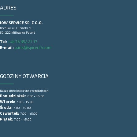
ADRES
IOW SERVICE SP. Z O.O.
Kochlice, ul. Lubińska 1C
59-222 Milkowice, Poland
Tel:
+48 76 852 21 17
E-mail:
parts@spicer24.com
GODZINY OTWARCIA
Nasze biuro jest czynne w godzinach:
Poniedziałek:
7:00 - 15:00
Wtorek:
7:00 - 15:00
Środa:
7:00 - 15:00
Czwartek:
7:00 - 15:00
Piątek:
7:00 - 15:00