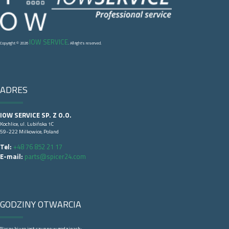
IOW SERVICE
Copyright © 2026
. All right's reserved.
ADRES
IOW SERVICE SP. Z O.O.
Kochlice, ul. Lubińska 1C
59-222 Milkowice, Poland
Tel:
+48 76 852 21 17
E-mail:
parts@spicer24.com
GODZINY OTWARCIA
Nasze biuro jest czynne w godzinach: