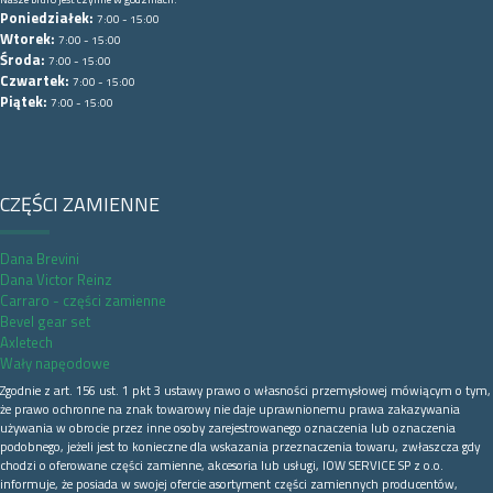
Poniedziałek:
7:00 - 15:00
Wtorek:
7:00 - 15:00
Środa:
7:00 - 15:00
Czwartek:
7:00 - 15:00
Piątek:
7:00 - 15:00
CZĘŚCI ZAMIENNE
Dana Brevini
Dana Victor Reinz
Carraro - części zamienne
Bevel gear set
Axletech
Wały napęodowe
Zgodnie z art. 156 ust. 1 pkt 3 ustawy prawo o własności przemysłowej mówiącym o tym,
że prawo ochronne na znak towarowy nie daje uprawnionemu prawa zakazywania
używania w obrocie przez inne osoby zarejestrowanego oznaczenia lub oznaczenia
podobnego, jeżeli jest to konieczne dla wskazania przeznaczenia towaru, zwłaszcza gdy
chodzi o oferowane części zamienne, akcesoria lub usługi, IOW SERVICE SP z o.o.
informuje, że posiada w swojej ofercie asortyment części zamiennych producentów,