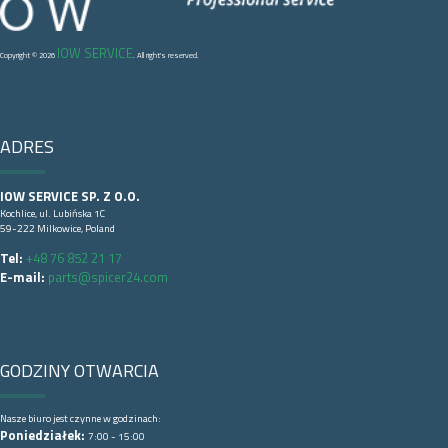
IOW SERVICE
Copyright © 2026
. All right's reserved.
ADRES
IOW SERVICE SP. Z O.O.
Kochlice, ul. Lubińska 1C
59-222 Milkowice, Poland
Tel:
+48 76 852 21 17
E-mail:
parts@spicer24.com
GODZINY OTWARCIA
Nasze biuro jest czynne w godzinach:
Poniedziałek:
7:00 - 15:00