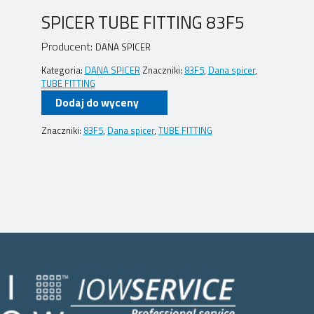
SPICER TUBE FITTING 83F5
Producent:
DANA SPICER
Kategoria:
DANA SPICER
Znaczniki:
83F5
,
Dana spicer
,
TUBE FITTING
Dodaj do wyceny
Znaczniki:
83F5
,
Dana spicer
,
TUBE FITTING