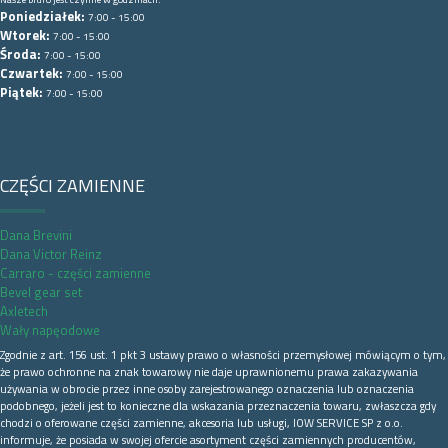
Poniedziałek:
7:00 - 15:00
Wtorek:
7:00 - 15:00
Środa:
7:00 - 15:00
Czwartek:
7:00 - 15:00
Piątek:
7:00 - 15:00
CZĘŚCI ZAMIENNE
Dana Brevini
Dana Victor Reinz
Carraro - części zamienne
Bevel gear set
Axletech
Wały napęodowe
Zgodnie z art. 156 ust. 1 pkt 3 ustawy prawo o własności przemysłowej mówiącym o tym,
że prawo ochronne na znak towarowy nie daje uprawnionemu prawa zakazywania
używania w obrocie przez inne osoby zarejestrowanego oznaczenia lub oznaczenia
podobnego, jeżeli jest to konieczne dla wskazania przeznaczenia towaru, zwłaszcza gdy
chodzi o oferowane części zamienne, akcesoria lub usługi, IOW SERVICE SP z o.o.
informuje, że posiada w swojej ofercie asortyment części zamiennych producentów,