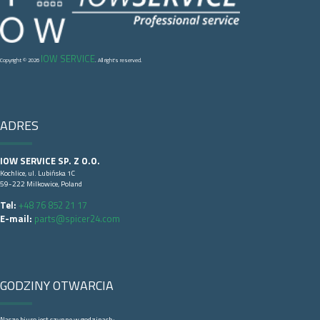
IOW SERVICE
Copyright © 2026
. All right's reserved.
ADRES
IOW SERVICE SP. Z O.O.
Kochlice, ul. Lubińska 1C
59-222 Milkowice, Poland
Tel:
+48 76 852 21 17
E-mail:
parts@spicer24.com
GODZINY OTWARCIA
Nasze biuro jest czynne w godzinach: