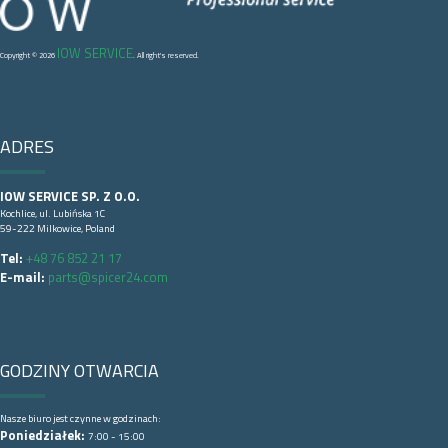
IOW SERVICE
Copyright © 2026
. All right's reserved.
ADRES
IOW SERVICE SP. Z O.O.
Kochlice, ul. Lubińska 1C
59-222 Milkowice, Poland
Tel:
+48 76 852 21 17
E-mail:
parts@spicer24.com
GODZINY OTWARCIA
Nasze biuro jest czynne w godzinach:
Poniedziałek:
7:00 - 15:00