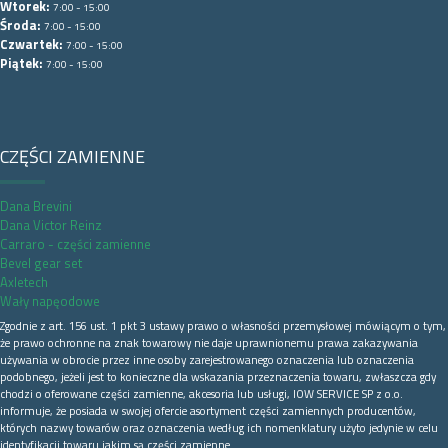
Wtorek:
7:00 - 15:00
Środa:
7:00 - 15:00
Czwartek:
7:00 - 15:00
Piątek:
7:00 - 15:00
CZĘŚCI ZAMIENNE
Dana Brevini
Dana Victor Reinz
Carraro - części zamienne
Bevel gear set
Axletech
Wały napęodowe
Zgodnie z art. 156 ust. 1 pkt 3 ustawy prawo o własności przemysłowej mówiącym o tym,
że prawo ochronne na znak towarowy nie daje uprawnionemu prawa zakazywania
używania w obrocie przez inne osoby zarejestrowanego oznaczenia lub oznaczenia
podobnego, jeżeli jest to konieczne dla wskazania przeznaczenia towaru, zwłaszcza gdy
chodzi o oferowane części zamienne, akcesoria lub usługi, IOW SERVICE SP z o.o.
informuje, że posiada w swojej ofercie asortyment części zamiennych producentów,
których nazwy towarów oraz oznaczenia według ich nomenklatury użyto jedynie w celu
identyfikacji towaru jakim są części zamienne.