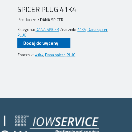
SPICER PLUG 41K4
Producent:
DANA SPICER
Kategoria:
DANA SPICER
Znaczniki:
41K4
,
Dana spicer
,
PLUG
Dodaj do wyceny
Znaczniki:
41K4
,
Dana spicer
,
PLUG