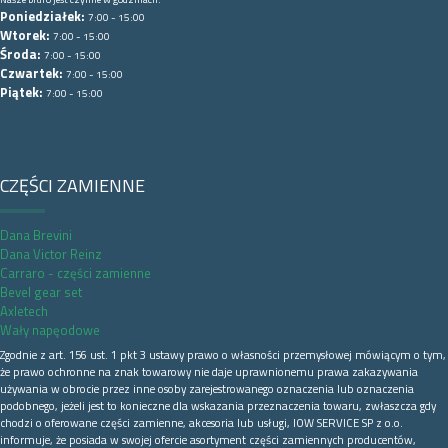
Poniedziałek:
7:00 - 15:00
Wtorek:
7:00 - 15:00
Środa:
7:00 - 15:00
Czwartek:
7:00 - 15:00
Piątek:
7:00 - 15:00
CZĘŚCI ZAMIENNE
Dana Brevini
Dana Victor Reinz
Carraro - części zamienne
Bevel gear set
Axletech
Wały napęodowe
Zgodnie z art. 156 ust. 1 pkt 3 ustawy prawo o własności przemysłowej mówiącym o tym,
że prawo ochronne na znak towarowy nie daje uprawnionemu prawa zakazywania
używania w obrocie przez inne osoby zarejestrowanego oznaczenia lub oznaczenia
podobnego, jeżeli jest to konieczne dla wskazania przeznaczenia towaru, zwłaszcza gdy
chodzi o oferowane części zamienne, akcesoria lub usługi, IOW SERVICE SP z o.o.
informuje, że posiada w swojej ofercie asortyment części zamiennych producentów,