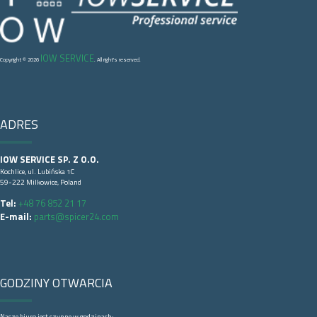
IOW SERVICE
Copyright © 2026
. All right's reserved.
ADRES
IOW SERVICE SP. Z O.O.
Kochlice, ul. Lubińska 1C
59-222 Milkowice, Poland
Tel:
+48 76 852 21 17
E-mail:
parts@spicer24.com
GODZINY OTWARCIA
Nasze biuro jest czynne w godzinach: