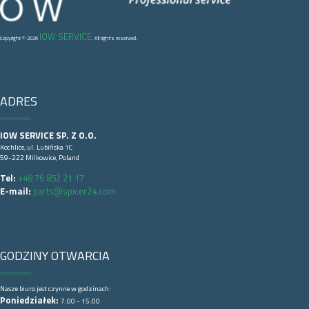
IOW SERVICE
Copyright © 2026
. All right's reserved.
ADRES
IOW SERVICE SP. Z O.O.
Kochlice, ul. Lubińska 1C
59-222 Milkowice, Poland
Tel:
+48 76 852 21 17
E-mail:
parts@spicer24.com
GODZINY OTWARCIA
Nasze biuro jest czynne w godzinach:
Poniedziałek:
7:00 - 15:00