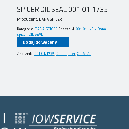
SPICER OIL SEAL 001.01.1735
Producent:
DANA SPICER
Kategoria:
DANA SPICER
Znaczniki:
001.01.1735
,
Dana
spicer
,
OIL SEAL
Dodaj do wyceny
Znaczniki:
001.01.1735
,
Dana spicer
,
OIL SEAL