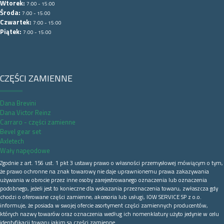
Wtorek:
7:00 - 15:00
Środa:
7:00 - 15:00
Czwartek:
7:00 - 15:00
Piątek:
7:00 - 15:00
CZĘŚCI ZAMIENNE
Dana Brevini
Dana Victor Reinz
Carraro - części zamienne
Bevel gear set
Axletech
Wały napęodowe
Zgodnie z art. 156 ust. 1 pkt 3 ustawy prawo o własności przemysłowej mówiącym o tym,
że prawo ochronne na znak towarowy nie daje uprawnionemu prawa zakazywania
używania w obrocie przez inne osoby zarejestrowanego oznaczenia lub oznaczenia
podobnego, jeżeli jest to konieczne dla wskazania przeznaczenia towaru, zwłaszcza gdy
chodzi o oferowane części zamienne, akcesoria lub usługi, IOW SERVICE SP z o.o.
informuje, że posiada w swojej ofercie asortyment części zamiennych producentów,
których nazwy towarów oraz oznaczenia według ich nomenklatury użyto jedynie w celu
identyfikacji towaru jakim są części zamienne.