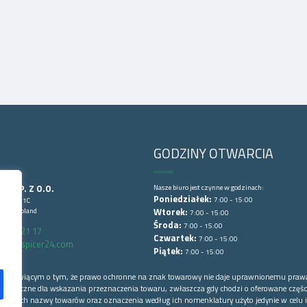
GODZINY OTWARCIA
CE SP. Z O.O.
Nasze biuro jest czynne w godzinach:
Poniedziałek:
7:00 - 15:00
Lubińska 1C
wice, Poland
Wtorek:
7:00 - 15:00
Środa:
7:00 - 15:00
6 852 21 17
Czwartek:
7:00 - 15:00
arts@spicer24.com
Piątek:
7:00 - 15:00
łowej mówiącym o tym, że prawo ochronne na znak towarowy nie daje uprawnionemu praw
o konieczne dla wskazania przeznaczenia towaru, zwłaszcza gdy chodzi o oferowane części
 których nazwy towarów oraz oznaczenia według ich nomenklatury użyto jedynie w celu i