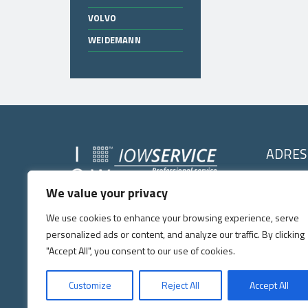
VOLVO
WEIDEMANN
ADRES
IOW SERVI
We value your privacy
IOW SERVICE
Kochlice, ul. 
Copyright © 2026
. All right's reserved.
59-222 Milko
We use cookies to enhance your browsing experience, serve
Tel:
+48 7
personalized ads or content, and analyze our traffic. By clicking
E-mail:
p
"Accept All", you consent to our use of cookies.
Zgodnie z art. 156 ust. 1 pkt 3 ustawy prawo o własności przemys
Customize
Reject All
Accept All
zarejestrowanego oznaczenia lub oznaczenia podobnego, jeżeli jest t
posiada w swojej ofercie asortyment części zamiennych producentów,