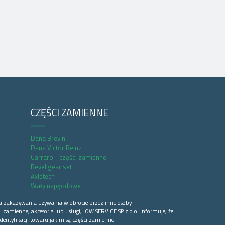
CZĘŚCI ZAMIENNE
Dana Brevini
Dana Victor Reinz
Carraro - części zamienne
Bevel gear set
Axletech
Wały napęodowe
a zakazywania używania w obrocie przez inne osoby
 zamienne, akcesoria lub usługi, IOW SERVICE SP z o.o. informuje, że
dentyfikacji towaru jakim są części zamienne.