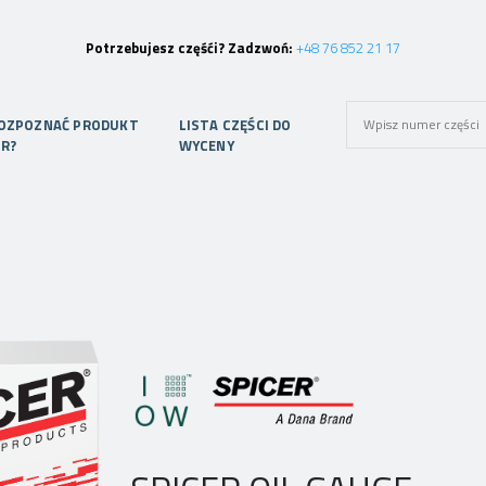
Potrzebujesz częśći? Zadzwoń:
+48 76 852 21 17
ROZPOZNAĆ PRODUKT
LISTA CZĘŚCI DO
ER?
WYCENY