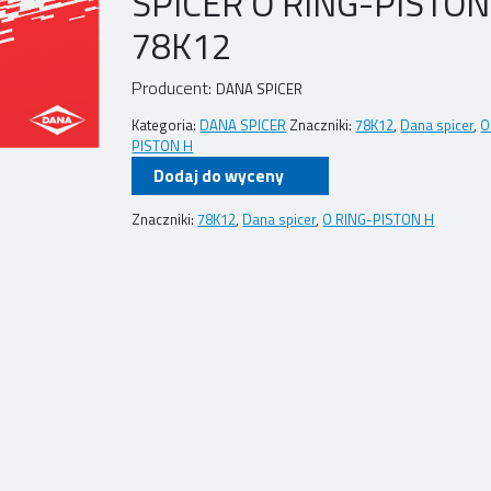
SPICER O RING-PISTON
78K12
Producent:
DANA SPICER
Kategoria:
DANA SPICER
Znaczniki:
78K12
,
Dana spicer
,
O
PISTON H
Dodaj do wyceny
Znaczniki:
78K12
,
Dana spicer
,
O RING-PISTON H