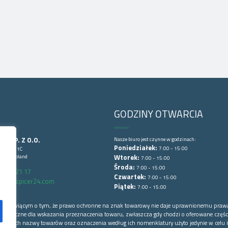
GODZINY OTWARCIA
CE SP. Z O.O.
Nasze biuro jest czynne w godzinach:
Poniedziałek:
7:00 - 15:00
Lubińska 1C
wice, Poland
Wtorek:
7:00 - 15:00
Środa:
7:00 - 15:00
6 852 21 17
Czwartek:
7:00 - 15:00
arts@spicer24.com
Piątek:
7:00 - 15:00
łowej mówiącym o tym, że prawo ochronne na znak towarowy nie daje uprawnionemu praw
o konieczne dla wskazania przeznaczenia towaru, zwłaszcza gdy chodzi o oferowane części
 których nazwy towarów oraz oznaczenia według ich nomenklatury użyto jedynie w celu i