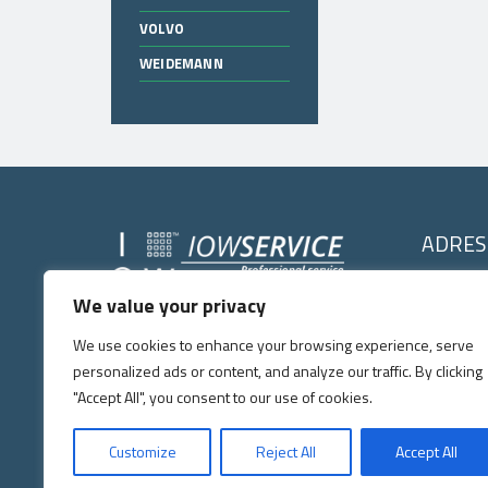
VOLVO
WEIDEMANN
ADRES
IOW SERVI
We value your privacy
IOW SERVICE
Kochlice, ul. 
Copyright © 2026
. All right's reserved.
59-222 Milko
We use cookies to enhance your browsing experience, serve
Tel:
+48 7
personalized ads or content, and analyze our traffic. By clicking
E-mail:
p
"Accept All", you consent to our use of cookies.
Zgodnie z art. 156 ust. 1 pkt 3 ustawy prawo o własności przemys
Customize
Reject All
Accept All
zarejestrowanego oznaczenia lub oznaczenia podobnego, jeżeli jest t
posiada w swojej ofercie asortyment części zamiennych producentów,