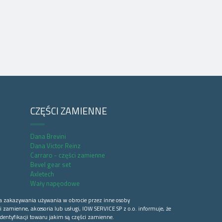
CZĘŚCI ZAMIENNE
Dana Brevini
Dana Victor Reinz
Carraro - części zamienne
Bevel gear set
Axletech
Wały napęodowe
a zakazywania używania w obrocie przez inne osoby
 zamienne, akcesoria lub usługi, IOW SERVICE SP z o.o. informuje, że
dentyfikacji towaru jakim są części zamienne.