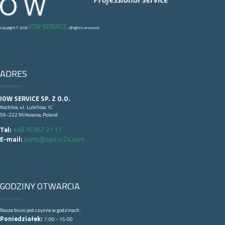
IOW SERVICE
Copyright © 2026
. All right's reserved.
ADRES
IOW SERVICE SP. Z O.O.
Kochlice, ul. Lubińska 1C
59-222 Milkowice, Poland
Tel:
+48 76 852 21 17
E-mail:
parts@spicer24.com
GODZINY OTWARCIA
Nasze biuro jest czynne w godzinach:
Poniedziałek:
7:00 - 15:00