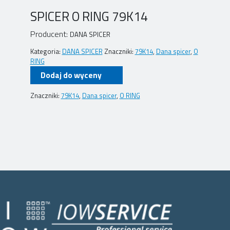
SPICER O RING 79K14
Producent:
DANA SPICER
Kategoria:
DANA SPICER
Znaczniki:
79K14
,
Dana spicer
,
O
RING
Dodaj do wyceny
Znaczniki:
79K14
,
Dana spicer
,
O RING