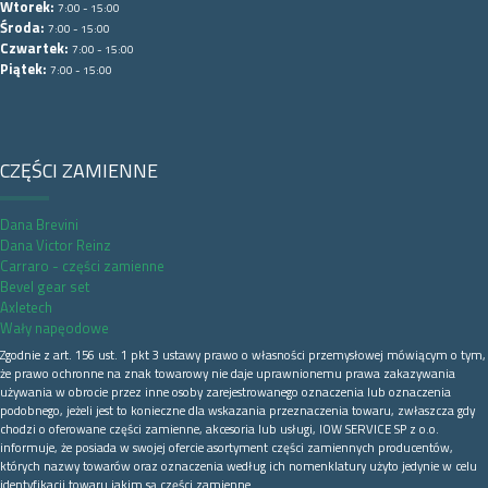
Wtorek:
7:00 - 15:00
Środa:
7:00 - 15:00
Czwartek:
7:00 - 15:00
Piątek:
7:00 - 15:00
CZĘŚCI ZAMIENNE
Dana Brevini
Dana Victor Reinz
Carraro - części zamienne
Bevel gear set
Axletech
Wały napęodowe
Zgodnie z art. 156 ust. 1 pkt 3 ustawy prawo o własności przemysłowej mówiącym o tym,
że prawo ochronne na znak towarowy nie daje uprawnionemu prawa zakazywania
używania w obrocie przez inne osoby zarejestrowanego oznaczenia lub oznaczenia
podobnego, jeżeli jest to konieczne dla wskazania przeznaczenia towaru, zwłaszcza gdy
chodzi o oferowane części zamienne, akcesoria lub usługi, IOW SERVICE SP z o.o.
informuje, że posiada w swojej ofercie asortyment części zamiennych producentów,
których nazwy towarów oraz oznaczenia według ich nomenklatury użyto jedynie w celu
identyfikacji towaru jakim są części zamienne.