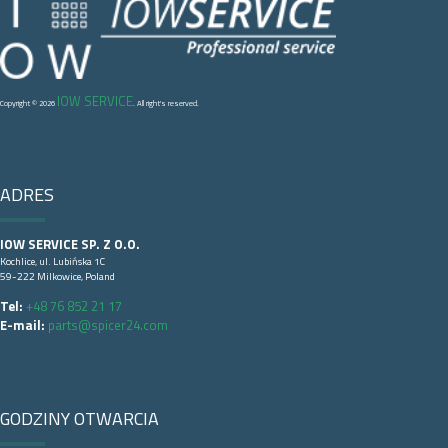
IOW SERVICE
Copyright © 2026
. All right's reserved.
ADRES
IOW SERVICE SP. Z O.O.
Kochlice, ul. Lubińska 1C
59-222 Milkowice, Poland
Tel:
+48 76 852 21 17
E-mail:
parts@spicer24.com
GODZINY OTWARCIA