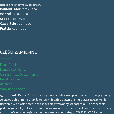
Nasze biuro jest czynne w godzinach:
Poniedziałek:
7:00 - 15:00
Wtorek:
7:00 - 15:00
Środa:
7:00 - 15:00
Czwartek:
7:00 - 15:00
Piątek:
7:00 - 15:00
CZĘŚCI ZAMIENNE
Dana Brevini
Dana Victor Reinz
Carraro - części zamienne
Bevel gear set
Axletech
Wały napęodowe
Zgodnie z art. 156 ust. 1 pkt 3 ustawy prawo o własności przemysłowej mówiącym o tym,
że prawo ochronne na znak towarowy nie daje uprawnionemu prawa zakazywania
używania w obrocie przez inne osoby zarejestrowanego oznaczenia lub oznaczenia
podobnego, jeżeli jest to konieczne dla wskazania przeznaczenia towaru, zwłaszcza gdy
chodzi o oferowane części zamienne, akcesoria lub usługi, IOW SERVICE SP z o.o.