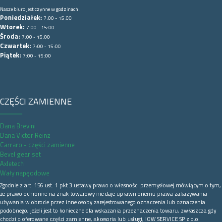
Nasze biuro jest czynne w godzinach:
Poniedziałek:
7:00 - 15:00
Wtorek:
7:00 - 15:00
Środa:
7:00 - 15:00
Czwartek:
7:00 - 15:00
Piątek:
7:00 - 15:00
CZĘŚCI ZAMIENNE
Dana Brevini
Dana Victor Reinz
Carraro - części zamienne
Bevel gear set
Axletech
Wały napęodowe
Zgodnie z art. 156 ust. 1 pkt 3 ustawy prawo o własności przemysłowej mówiącym o tym,
że prawo ochronne na znak towarowy nie daje uprawnionemu prawa zakazywania
używania w obrocie przez inne osoby zarejestrowanego oznaczenia lub oznaczenia
podobnego, jeżeli jest to konieczne dla wskazania przeznaczenia towaru, zwłaszcza gdy
chodzi o oferowane części zamienne, akcesoria lub usługi, IOW SERVICE SP z o.o.