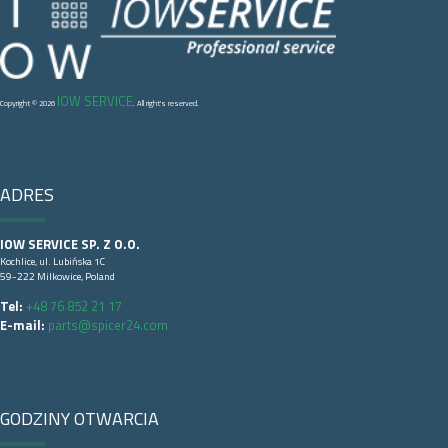
IOW SERVICE
Copyright © 2026
. All right's reserved.
ADRES
IOW SERVICE SP. Z O.O.
Kochlice, ul. Lubińska 1C
59-222 Milkowice, Poland
Tel:
+48 76 852 21 17
E-mail:
parts@spicer24.com
GODZINY OTWARCIA