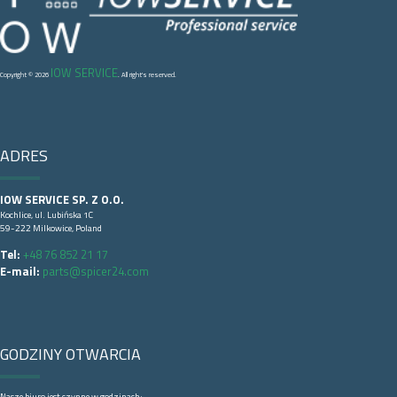
IOW SERVICE
Copyright © 2026
. All right's reserved.
ADRES
IOW SERVICE SP. Z O.O.
Kochlice, ul. Lubińska 1C
59-222 Milkowice, Poland
Tel:
+48 76 852 21 17
E-mail:
parts@spicer24.com
GODZINY OTWARCIA
Nasze biuro jest czynne w godzinach: