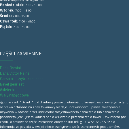
Poniedziałek:
7:00 - 15:00
Wtorek:
7:00 - 15:00
Środa:
7:00 - 15:00
Czwartek:
7:00 - 15:00
Piątek:
7:00 - 15:00
CZĘŚCI ZAMIENNE
Dana Brevini
Dana Victor Reinz
Carraro - części zamienne
Bevel gear set
Axletech
Wały napęodowe
Zgodnie z art. 156 ust. 1 pkt 3 ustawy prawo o własności przemysłowej mówiącym o tym,
że prawo ochronne na znak towarowy nie daje uprawnionemu prawa zakazywania
używania w obrocie przez inne osoby zarejestrowanego oznaczenia lub oznaczenia
podobnego, jeżeli jest to konieczne dla wskazania przeznaczenia towaru, zwłaszcza gdy
chodzi o oferowane części zamienne, akcesoria lub usługi, IOW SERVICE SP z o.o.
informuje, że posiada w swojej ofercie asortyment części zamiennych producentów,