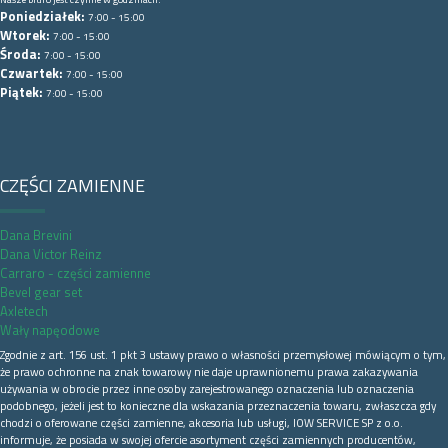
Poniedziałek:
7:00 - 15:00
Wtorek:
7:00 - 15:00
Środa:
7:00 - 15:00
Czwartek:
7:00 - 15:00
Piątek:
7:00 - 15:00
CZĘŚCI ZAMIENNE
Dana Brevini
Dana Victor Reinz
Carraro - części zamienne
Bevel gear set
Axletech
Wały napęodowe
Zgodnie z art. 156 ust. 1 pkt 3 ustawy prawo o własności przemysłowej mówiącym o tym,
że prawo ochronne na znak towarowy nie daje uprawnionemu prawa zakazywania
używania w obrocie przez inne osoby zarejestrowanego oznaczenia lub oznaczenia
podobnego, jeżeli jest to konieczne dla wskazania przeznaczenia towaru, zwłaszcza gdy
chodzi o oferowane części zamienne, akcesoria lub usługi, IOW SERVICE SP z o.o.
informuje, że posiada w swojej ofercie asortyment części zamiennych producentów,