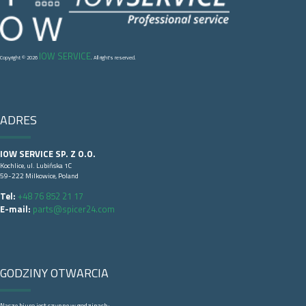
IOW SERVICE
Copyright © 2026
. All right's reserved.
ADRES
IOW SERVICE SP. Z O.O.
Kochlice, ul. Lubińska 1C
59-222 Milkowice, Poland
Tel:
+48 76 852 21 17
E-mail:
parts@spicer24.com
GODZINY OTWARCIA
Nasze biuro jest czynne w godzinach: