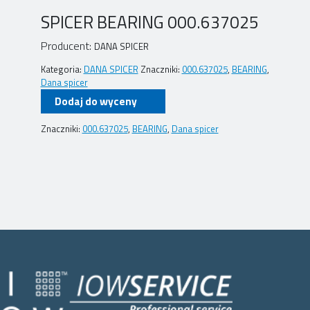
SPICER BEARING 000.637025
Producent:
DANA SPICER
Kategoria:
DANA SPICER
Znaczniki:
000.637025
,
BEARING
,
Dana spicer
Dodaj do wyceny
Znaczniki:
000.637025
,
BEARING
,
Dana spicer