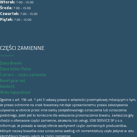
Wtorek:
7:00 - 15:00
Środa:
7:00 - 15:00
Czwartek:
7:00 - 15:00
Piątek:
7:00 - 15:00
CZĘŚCI ZAMIENNE
Dana Brevini
Dana Victor Reinz
Carraro - części zamienne
Bevel gear set
Axletech
Wały napęodowe
Zgodnie z art. 156 ust. 1 pkt 3 ustawy prawo o własności przemysłowej mówiącym o tym,
że prawo ochronne na znak towarowy nie daje uprawnionemu prawa zakazywania
używania w obrocie przez inne osoby zarejestrowanego oznaczenia lub oznaczenia
podobnego, jeżeli jest to konieczne dla wskazania przeznaczenia towaru, zwłaszcza gdy
chodzi o oferowane części zamienne, akcesoria lub usługi, IOW SERVICE SP z o.o.
informuje, że posiada w swojej ofercie asortyment części zamiennych producentów,
których nazwy towarów oraz oznaczenia według ich nomenklatury użyto jedynie w celu
identyfikacji towaru jakim są części zamienne.