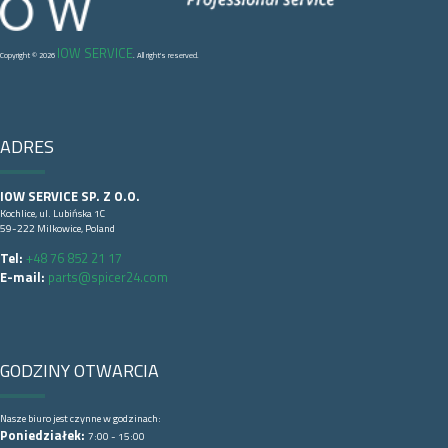
IOW SERVICE
Copyright © 2026
. All right's reserved.
ADRES
IOW SERVICE SP. Z O.O.
Kochlice, ul. Lubińska 1C
59-222 Milkowice, Poland
Tel:
+48 76 852 21 17
E-mail:
parts@spicer24.com
GODZINY OTWARCIA
Nasze biuro jest czynne w godzinach:
Poniedziałek:
7:00 - 15:00