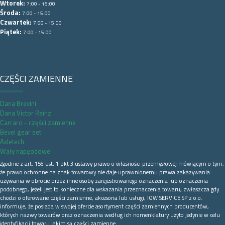
Wtorek:
7:00 - 15:00
Środa:
7:00 - 15:00
Czwartek:
7:00 - 15:00
Piątek:
7:00 - 15:00
CZĘŚCI ZAMIENNE
Dana Brevini
Dana Victor Reinz
Carraro - części zamienne
Bevel gear set
Axletech
Wały napęodowe
Zgodnie z art. 156 ust. 1 pkt 3 ustawy prawo o własności przemysłowej mówiącym o tym,
że prawo ochronne na znak towarowy nie daje uprawnionemu prawa zakazywania
używania w obrocie przez inne osoby zarejestrowanego oznaczenia lub oznaczenia
podobnego, jeżeli jest to konieczne dla wskazania przeznaczenia towaru, zwłaszcza gdy
chodzi o oferowane części zamienne, akcesoria lub usługi, IOW SERVICE SP z o.o.
informuje, że posiada w swojej ofercie asortyment części zamiennych producentów,
których nazwy towarów oraz oznaczenia według ich nomenklatury użyto jedynie w celu
identyfikacji towaru jakim są części zamienne.