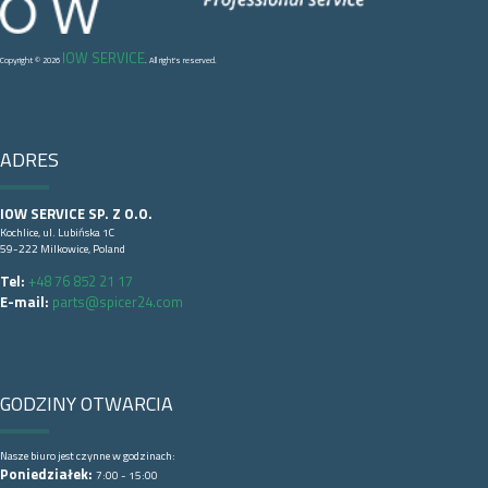
IOW SERVICE
Copyright © 2026
. All right's reserved.
ADRES
IOW SERVICE SP. Z O.O.
Kochlice, ul. Lubińska 1C
59-222 Milkowice, Poland
Tel:
+48 76 852 21 17
E-mail:
parts@spicer24.com
GODZINY OTWARCIA
Nasze biuro jest czynne w godzinach:
Poniedziałek:
7:00 - 15:00