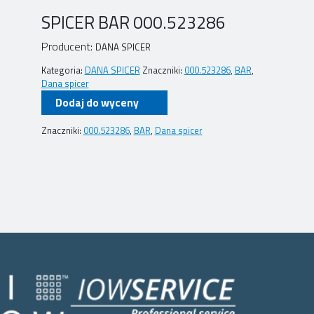
SPICER BAR 000.523286
Producent:
DANA SPICER
Kategoria:
DANA SPICER
Znaczniki:
000.523286
,
BAR
,
Dana spicer
Dodaj do wyceny
Znaczniki:
000.523286
,
BAR
,
Dana spicer