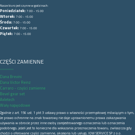
Nasze biuro jest czynne w godzinach:
Poniedziałek:
7:00 - 15:00
Wtorek:
7:00 - 15:00
Środa:
7:00 - 15:00
Czwartek:
7:00 - 15:00
Piątek:
7:00 - 15:00
CZĘŚCI ZAMIENNE
Dana Brevini
Dana Victor Reinz
Carraro - części zamienne
Bevel gear set
Axletech
Wały napęodowe
Zgodnie z art. 156 ust. 1 pkt 3 ustawy prawo o własności przemysłowej mówiącym o tym,
że prawo ochronne na znak towarowy nie daje uprawnionemu prawa zakazywania
używania w obrocie przez inne osoby zarejestrowanego oznaczenia lub oznaczenia
podobnego, jeżeli jest to konieczne dla wskazania przeznaczenia towaru, zwłaszcza gdy
chodzi o oferowane części zamienne, akcesoria lub usługi, IOW SERVICE SP z o.o.