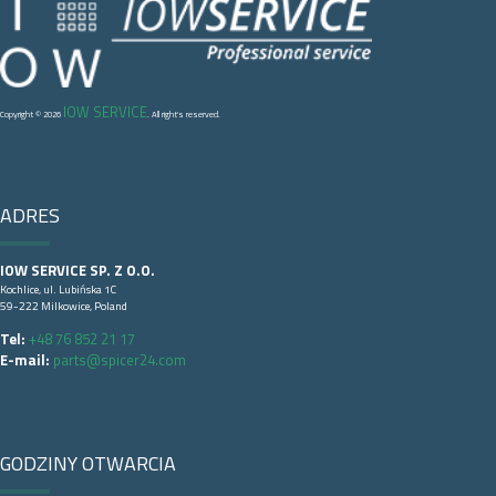
IOW SERVICE
Copyright © 2026
. All right's reserved.
ADRES
IOW SERVICE SP. Z O.O.
Kochlice, ul. Lubińska 1C
59-222 Milkowice, Poland
Tel:
+48 76 852 21 17
E-mail:
parts@spicer24.com
GODZINY OTWARCIA