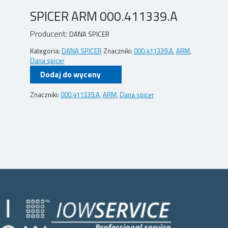
SPICER ARM 000.411339.A
Producent:
DANA SPICER
Kategoria:
DANA SPICER
Znaczniki:
000.411339.A
,
ARM
,
Dana spicer
Dodaj do wyceny
Znaczniki:
000.411339.A
,
ARM
,
Dana spicer