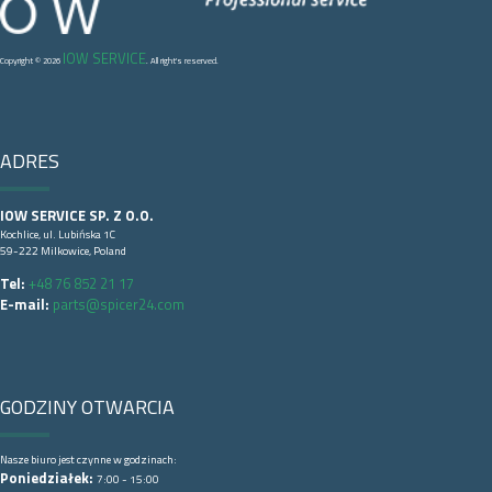
IOW SERVICE
Copyright © 2026
. All right's reserved.
ADRES
IOW SERVICE SP. Z O.O.
Kochlice, ul. Lubińska 1C
59-222 Milkowice, Poland
Tel:
+48 76 852 21 17
E-mail:
parts@spicer24.com
GODZINY OTWARCIA
Nasze biuro jest czynne w godzinach:
Poniedziałek:
7:00 - 15:00