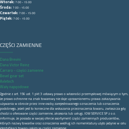
Wtorek:
7:00 - 15:00
Środa:
7:00 - 15:00
Czwartek:
7:00 - 15:00
Piątek:
7:00 - 15:00
CZĘŚCI ZAMIENNE
Dana Brevini
Dana Victor Reinz
Carraro - części zamienne
Bevel gear set
Axletech
Wały napęodowe
Zgodnie z art. 156 ust. 1 pkt 3 ustawy prawo o własności przemysłowej mówiącym o tym,
że prawo ochronne na znak towarowy nie daje uprawnionemu prawa zakazywania
używania w obrocie przez inne osoby zarejestrowanego oznaczenia lub oznaczenia
podobnego, jeżeli jest to konieczne dla wskazania przeznaczenia towaru, zwłaszcza gdy
chodzi o oferowane części zamienne, akcesoria lub usługi, IOW SERVICE SP z o.o.
informuje, że posiada w swojej ofercie asortyment części zamiennych producentów,
których nazwy towarów oraz oznaczenia według ich nomenklatury użyto jedynie w celu
identyfikacji towaru jakim są części zamienne.