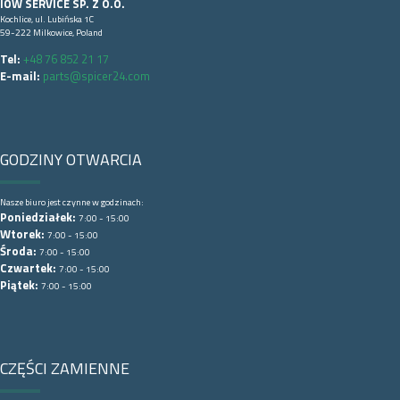
IOW SERVICE SP. Z O.O.
Kochlice, ul. Lubińska 1C
59-222 Milkowice, Poland
Tel:
+48 76 852 21 17
E-mail:
parts@spicer24.com
GODZINY OTWARCIA
Nasze biuro jest czynne w godzinach:
Poniedziałek:
7:00 - 15:00
Wtorek:
7:00 - 15:00
Środa:
7:00 - 15:00
Czwartek:
7:00 - 15:00
Piątek:
7:00 - 15:00
CZĘŚCI ZAMIENNE