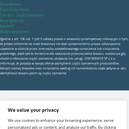
Dana Brevini
Dana Victor Reinz
Carraro - części zamienne
Bevel gear set
Axletech
Wały napęodowe
Zgodnie z art. 156 ust. 1 pkt 3 ustawy prawo o własności przemysłowej mówiącym o tym,
że prawo ochronne na znak towarowy nie daje uprawnionemu prawa zakazywania
używania w obrocie przez inne osoby zarejestrowanego oznaczenia lub oznaczenia
podobnego, jeżeli jest to konieczne dla wskazania przeznaczenia towaru, zwłaszcza gdy
chodzi o oferowane części zamienne, akcesoria lub usługi, IOW SERVICE SP z o.o.
informuje, że posiada w swojej ofercie asortyment części zamiennych producentów,
których nazwy towarów oraz oznaczenia według ich nomenklatury użyto jedynie w celu
identyfikacji towaru jakim są części zamienne.
We value your privacy
We use cookies to enhance your browsing experience, serve
personalized ads or content, and analyze our traffic. By clicking