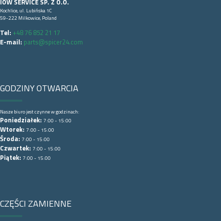
IOW SERVICE SP. Z O.O.
Kochlice, ul. Lubińska 1C
59-222 Milkowice, Poland
Tel:
+48 76 852 21 17
E-mail:
parts@spicer24.com
GODZINY OTWARCIA
Nasze biuro jest czynne w godzinach:
Poniedziałek:
7:00 - 15:00
Wtorek:
7:00 - 15:00
Środa:
7:00 - 15:00
Czwartek:
7:00 - 15:00
Piątek:
7:00 - 15:00
CZĘŚCI ZAMIENNE