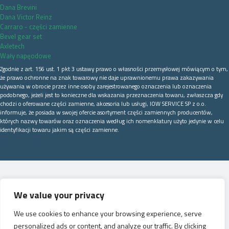
Dana Brevini
Dana Victor Reinz
Carraro - części zamienne
Bevel gear set
Axletech
Wały napęodowe
Zgodnie z art. 156 ust. 1 pkt 3 ustawy prawo o własności przemysłowej mówiącym o tym,
że prawo ochronne na znak towarowy nie daje uprawnionemu prawa zakazywania
używania w obrocie przez inne osoby zarejestrowanego oznaczenia lub oznaczenia
podobnego, jeżeli jest to konieczne dla wskazania przeznaczenia towaru, zwłaszcza gdy
chodzi o oferowane części zamienne, akcesoria lub usługi, IOW SERVICE SP z o.o.
informuje, że posiada w swojej ofercie asortyment części zamiennych producentów,
których nazwy towarów oraz oznaczenia według ich nomenklatury użyto jedynie w celu
identyfikacji towaru jakim są części zamienne.
We value your privacy
We use cookies to enhance your browsing experience, serve
personalized ads or content, and analyze our traffic. By clicking