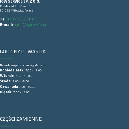
IOW SERVICE SP. Z O.O.
Kochlice, ul. Lubińska 1C
59-222 Milkowice, Poland
Tel:
+48 76 852 21 17
E-mail:
parts@spicer24.com
GODZINY OTWARCIA
Nasze biuro jest czynne w godzinach:
Poniedziałek:
7:00 - 15:00
Wtorek:
7:00 - 15:00
Środa:
7:00 - 15:00
Czwartek:
7:00 - 15:00
Piątek:
7:00 - 15:00
CZĘŚCI ZAMIENNE