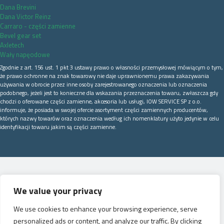
Dana Brevini
Dana Victor Reinz
Carraro - części zamienne
Bevel gear set
Axletech
Wały napęodowe
Zgodnie z art. 156 ust. 1 pkt 3 ustawy prawo o własności przemysłowej mówiącym o tym,
że prawo ochronne na znak towarowy nie daje uprawnionemu prawa zakazywania
używania w obrocie przez inne osoby zarejestrowanego oznaczenia lub oznaczenia
podobnego, jeżeli jest to konieczne dla wskazania przeznaczenia towaru, zwłaszcza gdy
chodzi o oferowane części zamienne, akcesoria lub usługi, IOW SERVICE SP z o.o.
informuje, że posiada w swojej ofercie asortyment części zamiennych producentów,
których nazwy towarów oraz oznaczenia według ich nomenklatury użyto jedynie w celu
identyfikacji towaru jakim są części zamienne.
We value your privacy
We use cookies to enhance your browsing experience, serve
personalized ads or content, and analyze our traffic. By clicking