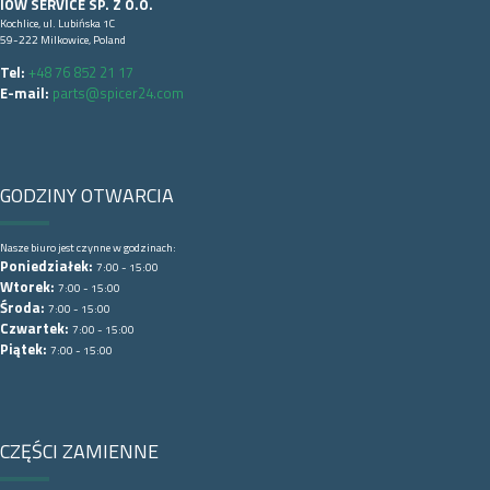
IOW SERVICE SP. Z O.O.
Kochlice, ul. Lubińska 1C
59-222 Milkowice, Poland
Tel:
+48 76 852 21 17
E-mail:
parts@spicer24.com
GODZINY OTWARCIA
Nasze biuro jest czynne w godzinach:
Poniedziałek:
7:00 - 15:00
Wtorek:
7:00 - 15:00
Środa:
7:00 - 15:00
Czwartek:
7:00 - 15:00
Piątek:
7:00 - 15:00
CZĘŚCI ZAMIENNE