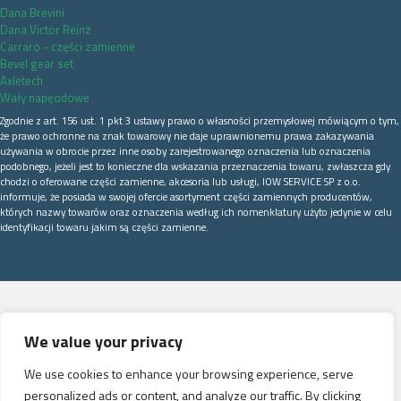
Dana Brevini
Dana Victor Reinz
Carraro - części zamienne
Bevel gear set
Axletech
Wały napęodowe
Zgodnie z art. 156 ust. 1 pkt 3 ustawy prawo o własności przemysłowej mówiącym o tym,
że prawo ochronne na znak towarowy nie daje uprawnionemu prawa zakazywania
używania w obrocie przez inne osoby zarejestrowanego oznaczenia lub oznaczenia
podobnego, jeżeli jest to konieczne dla wskazania przeznaczenia towaru, zwłaszcza gdy
chodzi o oferowane części zamienne, akcesoria lub usługi, IOW SERVICE SP z o.o.
informuje, że posiada w swojej ofercie asortyment części zamiennych producentów,
których nazwy towarów oraz oznaczenia według ich nomenklatury użyto jedynie w celu
identyfikacji towaru jakim są części zamienne.
We value your privacy
We use cookies to enhance your browsing experience, serve
personalized ads or content, and analyze our traffic. By clicking