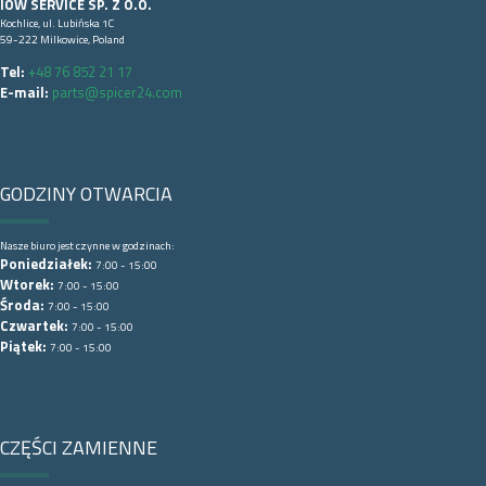
IOW SERVICE SP. Z O.O.
Kochlice, ul. Lubińska 1C
59-222 Milkowice, Poland
Tel:
+48 76 852 21 17
E-mail:
parts@spicer24.com
GODZINY OTWARCIA
Nasze biuro jest czynne w godzinach:
Poniedziałek:
7:00 - 15:00
Wtorek:
7:00 - 15:00
Środa:
7:00 - 15:00
Czwartek:
7:00 - 15:00
Piątek:
7:00 - 15:00
CZĘŚCI ZAMIENNE