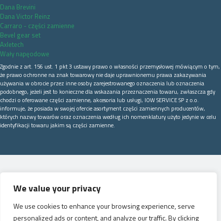
Dana Brevini
Dana Victor Reinz
Carraro - części zamienne
Bevel gear set
Axletech
Wały napęodowe
Zgodnie z art. 156 ust. 1 pkt 3 ustawy prawo o własności przemysłowej mówiącym o tym,
że prawo ochronne na znak towarowy nie daje uprawnionemu prawa zakazywania
używania w obrocie przez inne osoby zarejestrowanego oznaczenia lub oznaczenia
podobnego, jeżeli jest to konieczne dla wskazania przeznaczenia towaru, zwłaszcza gdy
chodzi o oferowane części zamienne, akcesoria lub usługi, IOW SERVICE SP z o.o.
informuje, że posiada w swojej ofercie asortyment części zamiennych producentów,
których nazwy towarów oraz oznaczenia według ich nomenklatury użyto jedynie w celu
identyfikacji towaru jakim są części zamienne.
We value your privacy
We use cookies to enhance your browsing experience, serve
personalized ads or content, and analyze our traffic. By clicking