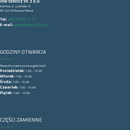
IOW SERVICE SP. Z O.O.
Kochlice, ul. Lubińska 1C
59-222 Milkowice, Poland
Tel:
+48 76 852 21 17
E-mail:
parts@spicer24.com
GODZINY OTWARCIA
Nasze biuro jest czynne w godzinach:
Poniedziałek:
7:00 - 15:00
Wtorek:
7:00 - 15:00
Środa:
7:00 - 15:00
Czwartek:
7:00 - 15:00
Piątek:
7:00 - 15:00
CZĘŚCI ZAMIENNE