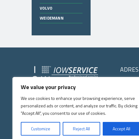
VOLVO
WEIDEMANN
ADRES
IOW SERVI
We value your privacy
IOW SERVICE
Kochlice, ul. 
Copyright © 2026
. All right's reserved.
59-222 Milko
We use cookies to enhance your browsing experience, serve
Tel:
+48 7
personalized ads or content, and analyze our traffic. By clicking
E-mail:
p
"Accept All", you consent to our use of cookies.
Zgodnie z art. 156 ust. 1 pkt 3 ustawy prawo o własności przemys
Customize
Reject All
Accept All
zarejestrowanego oznaczenia lub oznaczenia podobnego, jeżeli jest t
posiada w swojej ofercie asortyment części zamiennych producentów,