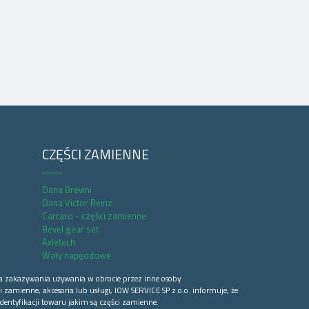
CZĘŚCI ZAMIENNE
Dana Brevini
Dana Victor Reinz
Carraro - części zamienne
Bevel gear set
Axletech
Wały napęodowe
a zakazywania używania w obrocie przez inne osoby
 zamienne, akcesoria lub usługi, IOW SERVICE SP z o.o. informuje, że
dentyfikacji towaru jakim są części zamienne.