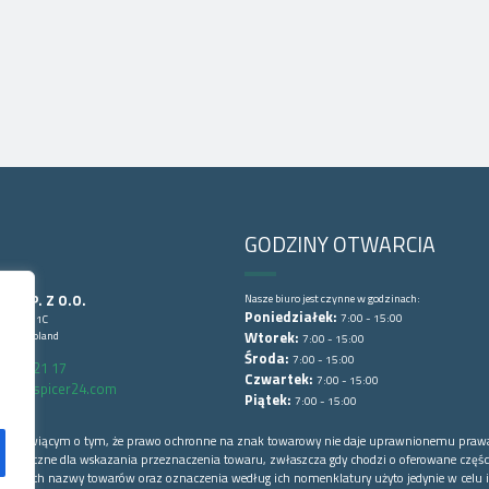
GODZINY OTWARCIA
CE SP. Z O.O.
Nasze biuro jest czynne w godzinach:
Poniedziałek:
7:00 - 15:00
Lubińska 1C
wice, Poland
Wtorek:
7:00 - 15:00
Środa:
7:00 - 15:00
6 852 21 17
Czwartek:
7:00 - 15:00
arts@spicer24.com
Piątek:
7:00 - 15:00
łowej mówiącym o tym, że prawo ochronne na znak towarowy nie daje uprawnionemu praw
o konieczne dla wskazania przeznaczenia towaru, zwłaszcza gdy chodzi o oferowane części
 których nazwy towarów oraz oznaczenia według ich nomenklatury użyto jedynie w celu i