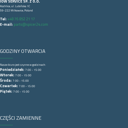
IOW SERVICE SP. Z O.O.
Kochlice, ul. Lubińska 1C
59-222 Milkowice, Poland
Tel:
+48 76 852 21 17
E-mail:
parts@spicer24.com
GODZINY OTWARCIA
Nasze biuro jest czynne w godzinach:
Poniedziałek:
7:00 - 15:00
Wtorek:
7:00 - 15:00
Środa:
7:00 - 15:00
Czwartek:
7:00 - 15:00
Piątek:
7:00 - 15:00
CZĘŚCI ZAMIENNE