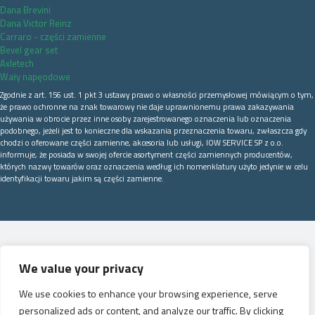
Dana Brevini
Dana Victor Reinz
Carraro - części zamienne
Bevel gear set
Axletech
Wały napęodowe
Zgodnie z art. 156 ust. 1 pkt 3 ustawy prawo o własności przemysłowej mówiącym o tym,
że prawo ochronne na znak towarowy nie daje uprawnionemu prawa zakazywania
używania w obrocie przez inne osoby zarejestrowanego oznaczenia lub oznaczenia
podobnego, jeżeli jest to konieczne dla wskazania przeznaczenia towaru, zwłaszcza gdy
chodzi o oferowane części zamienne, akcesoria lub usługi, IOW SERVICE SP z o.o.
informuje, że posiada w swojej ofercie asortyment części zamiennych producentów,
których nazwy towarów oraz oznaczenia według ich nomenklatury użyto jedynie w celu
identyfikacji towaru jakim są części zamienne.
We value your privacy
We use cookies to enhance your browsing experience, serve
personalized ads or content, and analyze our traffic. By clicking