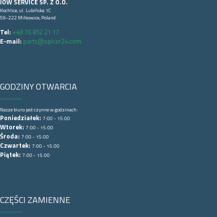
IOW SERVICE SP. Z O.O.
Kochlice, ul. Lubińska 1C
59-222 Milkowice, Poland
Tel:
+48 76 852 21 17
E-mail:
parts@spicer24.com
GODZINY OTWARCIA
Nasze biuro jest czynne w godzinach:
Poniedziałek:
7:00 - 15:00
Wtorek:
7:00 - 15:00
Środa:
7:00 - 15:00
Czwartek:
7:00 - 15:00
Piątek:
7:00 - 15:00
CZĘŚCI ZAMIENNE