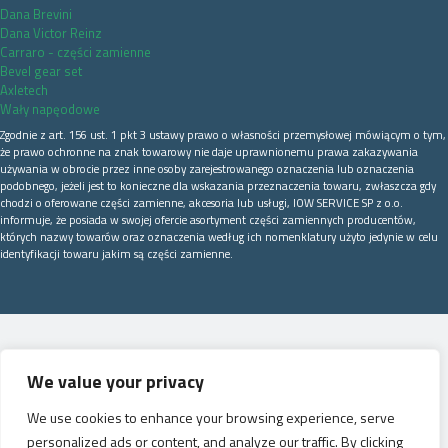
Dana Brevini
Dana Victor Reinz
Carraro - części zamienne
Bevel gear set
Axletech
Wały napęodowe
Zgodnie z art. 156 ust. 1 pkt 3 ustawy prawo o własności przemysłowej mówiącym o tym,
że prawo ochronne na znak towarowy nie daje uprawnionemu prawa zakazywania
używania w obrocie przez inne osoby zarejestrowanego oznaczenia lub oznaczenia
podobnego, jeżeli jest to konieczne dla wskazania przeznaczenia towaru, zwłaszcza gdy
chodzi o oferowane części zamienne, akcesoria lub usługi, IOW SERVICE SP z o.o.
informuje, że posiada w swojej ofercie asortyment części zamiennych producentów,
których nazwy towarów oraz oznaczenia według ich nomenklatury użyto jedynie w celu
identyfikacji towaru jakim są części zamienne.
We value your privacy
We use cookies to enhance your browsing experience, serve
personalized ads or content, and analyze our traffic. By clicking