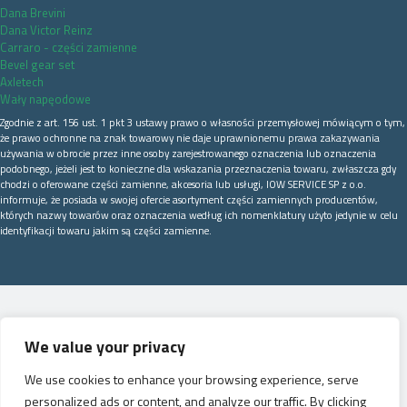
Dana Brevini
Dana Victor Reinz
Carraro - części zamienne
Bevel gear set
Axletech
Wały napęodowe
Zgodnie z art. 156 ust. 1 pkt 3 ustawy prawo o własności przemysłowej mówiącym o tym,
że prawo ochronne na znak towarowy nie daje uprawnionemu prawa zakazywania
używania w obrocie przez inne osoby zarejestrowanego oznaczenia lub oznaczenia
podobnego, jeżeli jest to konieczne dla wskazania przeznaczenia towaru, zwłaszcza gdy
chodzi o oferowane części zamienne, akcesoria lub usługi, IOW SERVICE SP z o.o.
informuje, że posiada w swojej ofercie asortyment części zamiennych producentów,
których nazwy towarów oraz oznaczenia według ich nomenklatury użyto jedynie w celu
identyfikacji towaru jakim są części zamienne.
We value your privacy
We use cookies to enhance your browsing experience, serve
personalized ads or content, and analyze our traffic. By clicking