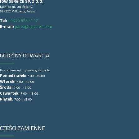
IOW SERVICE SP. Z O.O.
Kochlice, ul. Lubińska 1C
59-222 Milkowice, Poland
Tel:
+48 76 852 21 17
E-mail:
parts@spicer24.com
GODZINY OTWARCIA
Nasze biuro jest czynne w godzinach:
Poniedziałek:
7:00 - 15:00
Wtorek:
7:00 - 15:00
Środa:
7:00 - 15:00
Czwartek:
7:00 - 15:00
Piątek:
7:00 - 15:00
CZĘŚCI ZAMIENNE