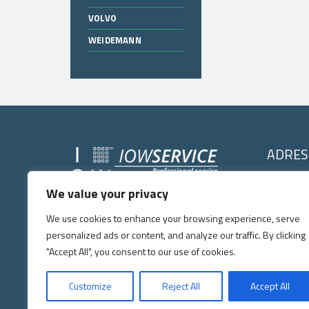
VOLVO
WEIDEMANN
ADRES
IOW SERVI
We value your privacy
IOW SERVICE
Kochlice, ul. 
Copyright © 2026
. All right's reserved.
59-222 Milko
We use cookies to enhance your browsing experience, serve
Tel:
+48 7
personalized ads or content, and analyze our traffic. By clicking
E-mail:
p
"Accept All", you consent to our use of cookies.
Zgodnie z art. 156 ust. 1 pkt 3 ustawy prawo o własności przemys
Customize
Reject All
Accept All
zarejestrowanego oznaczenia lub oznaczenia podobnego, jeżeli jest t
posiada w swojej ofercie asortyment części zamiennych producentów,