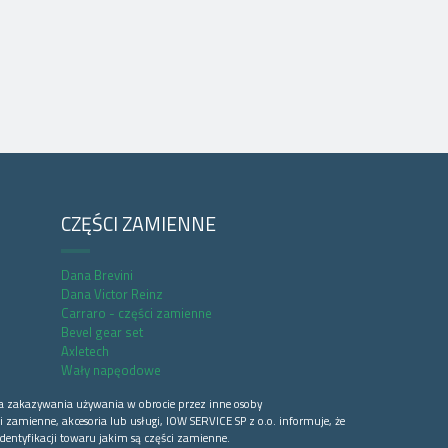
CZĘŚCI ZAMIENNE
Dana Brevini
Dana Victor Reinz
Carraro - części zamienne
Bevel gear set
Axletech
Wały napęodowe
a zakazywania używania w obrocie przez inne osoby
 zamienne, akcesoria lub usługi, IOW SERVICE SP z o.o. informuje, że
dentyfikacji towaru jakim są części zamienne.