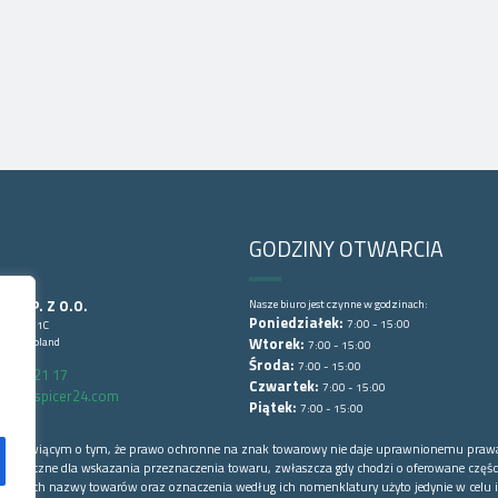
GODZINY OTWARCIA
CE SP. Z O.O.
Nasze biuro jest czynne w godzinach:
Poniedziałek:
7:00 - 15:00
Lubińska 1C
wice, Poland
Wtorek:
7:00 - 15:00
Środa:
7:00 - 15:00
6 852 21 17
Czwartek:
7:00 - 15:00
arts@spicer24.com
Piątek:
7:00 - 15:00
łowej mówiącym o tym, że prawo ochronne na znak towarowy nie daje uprawnionemu praw
o konieczne dla wskazania przeznaczenia towaru, zwłaszcza gdy chodzi o oferowane części
 których nazwy towarów oraz oznaczenia według ich nomenklatury użyto jedynie w celu i