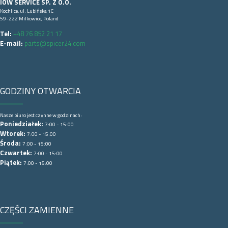
IOW SERVICE SP. Z O.O.
Kochlice, ul. Lubińska 1C
59-222 Milkowice, Poland
Tel:
+48 76 852 21 17
E-mail:
parts@spicer24.com
GODZINY OTWARCIA
Nasze biuro jest czynne w godzinach:
Poniedziałek:
7:00 - 15:00
Wtorek:
7:00 - 15:00
Środa:
7:00 - 15:00
Czwartek:
7:00 - 15:00
Piątek:
7:00 - 15:00
CZĘŚCI ZAMIENNE