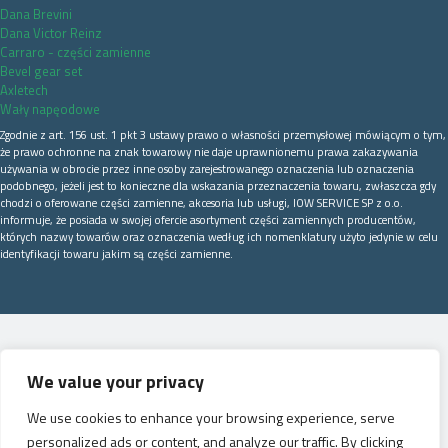
Dana Brevini
Dana Victor Reinz
Carraro - części zamienne
Bevel gear set
Axletech
Wały napęodowe
Zgodnie z art. 156 ust. 1 pkt 3 ustawy prawo o własności przemysłowej mówiącym o tym,
że prawo ochronne na znak towarowy nie daje uprawnionemu prawa zakazywania
używania w obrocie przez inne osoby zarejestrowanego oznaczenia lub oznaczenia
podobnego, jeżeli jest to konieczne dla wskazania przeznaczenia towaru, zwłaszcza gdy
chodzi o oferowane części zamienne, akcesoria lub usługi, IOW SERVICE SP z o.o.
informuje, że posiada w swojej ofercie asortyment części zamiennych producentów,
których nazwy towarów oraz oznaczenia według ich nomenklatury użyto jedynie w celu
identyfikacji towaru jakim są części zamienne.
We value your privacy
We use cookies to enhance your browsing experience, serve
personalized ads or content, and analyze our traffic. By clicking