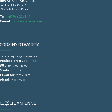
IOW SERVICE SP. Z O.O.
Kochlice, ul. Lubińska 1C
59-222 Milkowice, Poland
Tel:
+48 76 852 21 17
E-mail:
parts@spicer24.com
GODZINY OTWARCIA
Nasze biuro jest czynne w godzinach:
Poniedziałek:
7:00 - 15:00
Wtorek:
7:00 - 15:00
Środa:
7:00 - 15:00
Czwartek:
7:00 - 15:00
Piątek:
7:00 - 15:00
CZĘŚCI ZAMIENNE