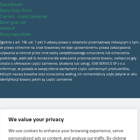
Dana Brevini
Dana Victor Reinz
Carraro - części zamienne
Bevel gear set
Axletech
Wały napęodowe
Zgodnie z art. 156 ust. 1 pkt 3 ustawy prawo o własności przemysłowej mówiącym o tym,
że prawo ochronne na znak towarowy nie daje uprawnionemu prawa zakazywania
używania w obrocie przez inne osoby zarejestrowanego oznaczenia lub oznaczenia
podobnego, jeżeli jest to konieczne dla wskazania przeznaczenia towaru, zwłaszcza gdy
chodzi o oferowane części zamienne, akcesoria lub usługi, IOW SERVICE SP z o.o.
informuje, że posiada w swojej ofercie asortyment części zamiennych producentów,
których nazwy towarów oraz oznaczenia według ich nomenklatury użyto jedynie w celu
identyfikacji towaru jakim są części zamienne.
We value your privacy
We use cookies to enhance your browsing experience, serve
personalized ads or content, and analyze our traffic. By clicking