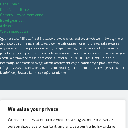
Dana Brevini
Dana Victor Reinz
Carraro - części zamienne
Bevel gear set
Axletech
Wały napęodowe
Zgodnie z art. 156 ust. 1 pkt 3 ustawy prawo o własności przemysłowej mówiącym o tym,
że prawo ochronne na znak towarowy nie daje uprawnionemu prawa zakazywania
używania w obrocie przez inne osoby zarejestrowanego oznaczenia lub oznaczenia
podobnego, jeżeli jest to konieczne dla wskazania przeznaczenia towaru, zwłaszcza gdy
chodzi o oferowane części zamienne, akcesoria lub usługi, IOW SERVICE SP z o.o.
informuje, że posiada w swojej ofercie asortyment części zamiennych producentów,
których nazwy towarów oraz oznaczenia według ich nomenklatury użyto jedynie w celu
identyfikacji towaru jakim są części zamienne.
We value your privacy
We use cookies to enhance your browsing experience, serve
personalized ads or content, and analyze our traffic. By clicking