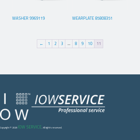
WASHER 9969119
WEARPLATE 85808351
←
1
2
3
…
8
9
10
11
IOW SERVICE
Copyright © 2026
. All right's reserved.