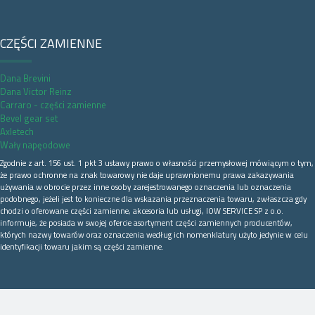
CZĘŚCI ZAMIENNE
Dana Brevini
Dana Victor Reinz
Carraro - części zamienne
Bevel gear set
Axletech
Wały napęodowe
Zgodnie z art. 156 ust. 1 pkt 3 ustawy prawo o własności przemysłowej mówiącym o tym,
że prawo ochronne na znak towarowy nie daje uprawnionemu prawa zakazywania
używania w obrocie przez inne osoby zarejestrowanego oznaczenia lub oznaczenia
podobnego, jeżeli jest to konieczne dla wskazania przeznaczenia towaru, zwłaszcza gdy
chodzi o oferowane części zamienne, akcesoria lub usługi, IOW SERVICE SP z o.o.
informuje, że posiada w swojej ofercie asortyment części zamiennych producentów,
których nazwy towarów oraz oznaczenia według ich nomenklatury użyto jedynie w celu
identyfikacji towaru jakim są części zamienne.