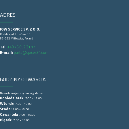
ADRES
IOW SERVICE SP. Z O.O.
Kochlice, ul. Lubińska 1C
59-222 Milkowice, Poland
Tel:
+48 76 852 21 17
E-mail:
parts@spicer24.com
GODZINY OTWARCIA
Nasze biuro jest czynne w godzinach:
Poniedziałek:
7:00 - 15:00
Wtorek:
7:00 - 15:00
Środa:
7:00 - 15:00
Czwartek:
7:00 - 15:00
Piątek:
7:00 - 15:00