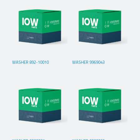
WASHER 892-10010
WASHER 9969043